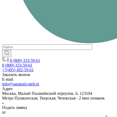
8 (800) 333-59-61
8 (800) 333-59-61
+7(495) 492-59-61
Заказать звонок
E-mail
info@sanatorii-oteli.ru
Адрес
Москва, Малый Палашёвский переулок, 6, 123104
Метро Пушкинская, Тверская, Чеховская - 2 мин пешком.
Подать заявку