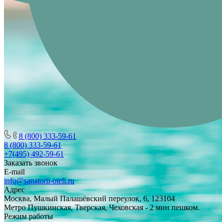
8 (800) 333-59-61
8 (800) 333-59-61
+7(495) 492-59-61
Заказать звонок
E-mail
info@sanatorii-oteli.ru
Адрес
Москва, Малый Палашёвский переулок, 6, 123104
Метро Пушкинская, Тверская, Чеховская - 2 мин пешком.
Режим работы