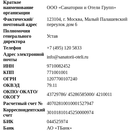
Краткое
наименование
ООО «Санатории и Отели Групп»
организации
Фактический/
123104, г. Москва, Малый Палашевский
почтовый адрес
переулок дом 6
Полномочия
генерального
Устав
директора
Телефон
+7 (495) 120 5833
Адрес электронной
info@sanatorii-oteli.ru
почты
ИНН
9710082452
КПП
771001001
ОГРН
1207700107240
ОКВЭД
79.11
ОКПО/ ОКАТО/
43729786/ 45286585000/ 4210011
ОКОГУ
Расчетный счет №
40702810010001527947
Корреспондентский
30101810145250000974
счет
БИК
044525974
Банк
АО «ТБанк»