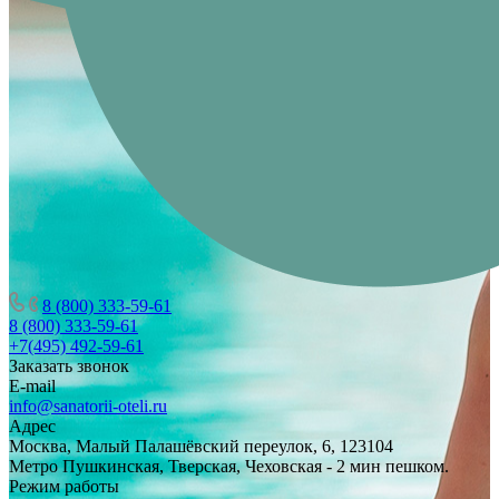
8 (800) 333-59-61
8 (800) 333-59-61
+7(495) 492-59-61
Заказать звонок
E-mail
info@sanatorii-oteli.ru
Адрес
Москва, Малый Палашёвский переулок, 6, 123104
Метро Пушкинская, Тверская, Чеховская - 2 мин пешком.
Режим работы