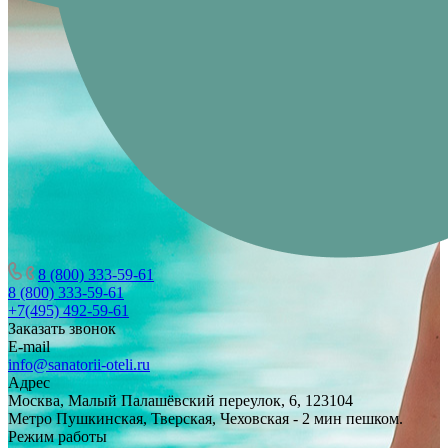
8 (800) 333-59-61
8 (800) 333-59-61
+7(495) 492-59-61
Заказать звонок
E-mail
info@sanatorii-oteli.ru
Адрес
Москва, Малый Палашёвский переулок, 6, 123104
Метро Пушкинская, Тверская, Чеховская - 2 мин пешком.
Режим работы