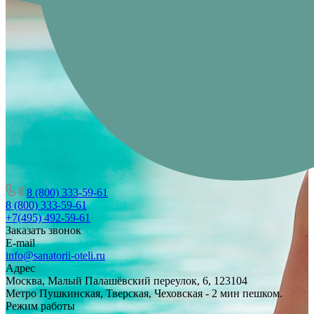
8 (800) 333-59-61
8 (800) 333-59-61
+7(495) 492-59-61
Заказать звонок
E-mail
info@sanatorii-oteli.ru
Адрес
Москва, Малый Палашёвский переулок, 6, 123104
Метро Пушкинская, Тверская, Чеховская - 2 мин пешком.
Режим работы