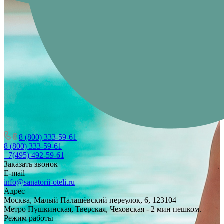
8 (800) 333-59-61
8 (800) 333-59-61
+7(495) 492-59-61
Заказать звонок
E-mail
info@sanatorii-oteli.ru
Адрес
Москва, Малый Палашёвский переулок, 6, 123104
Метро Пушкинская, Тверская, Чеховская - 2 мин пешком.
Режим работы