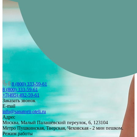
8 (800) 333-59-61
8 (800) 333-59-61
+7(495) 492-59-61
Заказать звонок
E-mail
info@sanatorii-oteli.ru
Адрес
Москва, Малый Палашёвский переулок, 6, 123104
Метро Пушкинская, Тверская, Чеховская - 2 мин пешком.
Режим работы