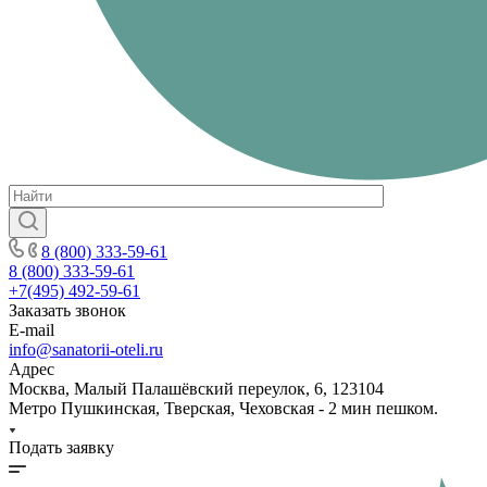
8 (800) 333-59-61
8 (800) 333-59-61
+7(495) 492-59-61
Заказать звонок
E-mail
info@sanatorii-oteli.ru
Адрес
Москва, Малый Палашёвский переулок, 6, 123104
Метро Пушкинская, Тверская, Чеховская - 2 мин пешком.
Подать заявку