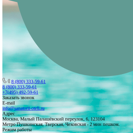
8 (800) 333-59-61
8 (800) 333-59-61
+7(495) 492-59-61
Заказать звонок
E-mail
info@sanatorii-oteli.ru
Адрес
Москва, Малый Палашёвский переулок, 6, 123104
Метро Пушкинская, Тверская, Чеховская - 2 мин пешком.
Режим работы